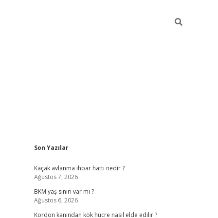
Sidebar
Son Yazılar
betexper giriş
ilbet giriş yap
https://betexpergir.n
Kaçak avlanma ihbar hattı nedir ?
Ağustos 7, 2026
BKM yaş sınırı var mı ?
Ağustos 6, 2026
Kordon kanından kök hücre nasıl elde edilir ?