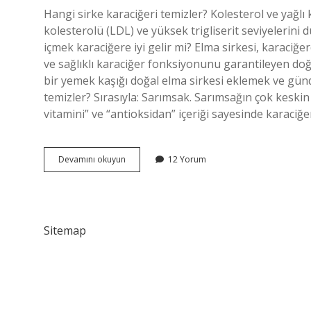
Hangi sirke karaciğeri temizler? Kolesterol ve yağlı 
kolesterolü (LDL) ve yüksek trigliserit seviyelerini 
içmek karaciğere iyi gelir mi? Elma sirkesi, karaciğ
ve sağlıklı karaciğer fonksiyonunu garantileyen doğ
bir yemek kaşığı doğal elma sirkesi eklemek ve gün
temizler? Sırasıyla: Sarımsak. Sarımsağın çok keskin
vitamini” ve “antioksidan” içeriği sayesinde karaciğ
Sirkeli
Devamını okuyun
12 Yorum
Su
Içmek
Karaciğeri
Temizler
Mi
Sitemap