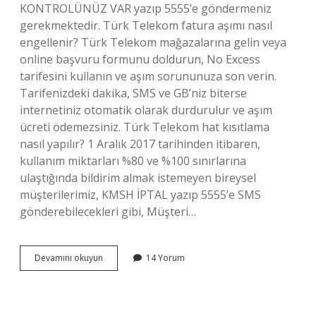
KONTROLÜNÜZ VAR yazıp 5555’e göndermeniz
gerekmektedir. Türk Telekom fatura aşımı nasıl
engellenir? Türk Telekom mağazalarına gelin veya
online başvuru formunu doldurun, No Excess
tarifesini kullanın ve aşım sorununuza son verin.
Tarifenizdeki dakika, SMS ve GB’niz biterse
internetiniz otomatik olarak durdurulur ve aşım
ücreti ödemezsiniz. Türk Telekom hat kısıtlama
nasıl yapılır? 1 Aralık 2017 tarihinden itibaren,
kullanım miktarları %80 ve %100 sınırlarına
ulaştığında bildirim almak istemeyen bireysel
müşterilerimiz, KMSH İPTAL yazıp 5555’e SMS
gönderebilecekleri gibi, Müşteri…
Türk
Devamını okuyun
14 Yorum
Telekom
Fatura
Kısıtlama
Nasıl