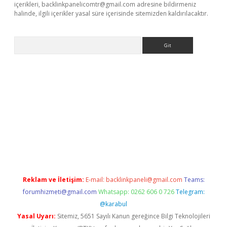
içerikleri,
backlinkpanelicomtr@gmail.com
adresine bildirmeniz
halinde, ilgili içerikler yasal süre içerisinde sitemizden kaldırılacaktır.
Arama
pergir.net/
Reklam ve İletişim:
E-mail:
backlinkpaneli@gmail.com
Teams:
forumhizmeti@gmail.com
Whatsapp: 0262 606 0 726
Telegram:
@karabul
Yasal Uyarı:
Sitemiz, 5651 Sayılı Kanun gereğince Bilgi Teknolojileri