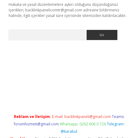
Hukuka ve yasal düzenlemelere aykırı olduğunu düşündüğünüz
içerikleri,
backlinkpanelicomtr@gmail.com
adresine bildirmeniz
halinde, ilgili içerikler yasal süre içerisinde sitemizden kaldırılacaktır.
Arama
xpergir.net/
Reklam ve İletişim:
E-mail:
backlinkpaneli@gmail.com
Teams:
forumhizmeti@gmail.com
Whatsapp: 0262 606 0 726
Telegram:
@karabul