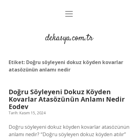
menüyü
Anasayfa
aç
Gizlilik Politikası
dekasya.com.tr
Yasal Uyarı
Etiket:
Doğru söyleyeni dokuz köyden kovarlar
atasözünün anlamı nedir
Doğru Söyleyeni Dokuz Köyden
Kovarlar Atasözünün Anlamı Nedir
Eodev
Tarih: Kasım 15, 2024
Doğru söyleyeni dokuz köyden kovarlar atasözünün
anlamı nedir? “Doğru söyleyen dokuz köyden atılır”