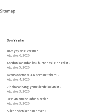
Kovarlar
Atasözünün
Sitemap
Anlamı
Nedir
Eodev
Sidebar
Son Yazılar
BKM yaş sınırı var mı ?
Ağustos 6, 2026
Kordon kanından kök hücre nasıl elde edilir ?
Ağustos 5, 2026
Avans ödemesi SGK primine tabi mi ?
Ağustos 4, 2026
7 baharat hangi yemeklerde kullanılır ?
Ağustos 3, 2026
31’in anlamı ne küfür olarak ?
Ağustos 3, 2026
Şiiler neden kendini döver ?