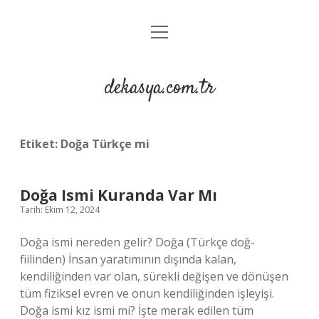
menüyü
Anasayfa
aç
Gizlilik Politikası
dekasya.com.tr
Yasal Uyarı
Etiket:
Doğa Türkçe mi
Doğa Ismi Kuranda Var Mı
Tarih: Ekim 12, 2024
Doğa ismi nereden gelir? Doğa (Türkçe doğ-
fiilinden) İnsan yaratımının dışında kalan,
kendiliğinden var olan, sürekli değişen ve dönüşen
tüm fiziksel evren ve onun kendiliğinden işleyişi.
Doğa ismi kız ismi mi? İşte merak edilen tüm