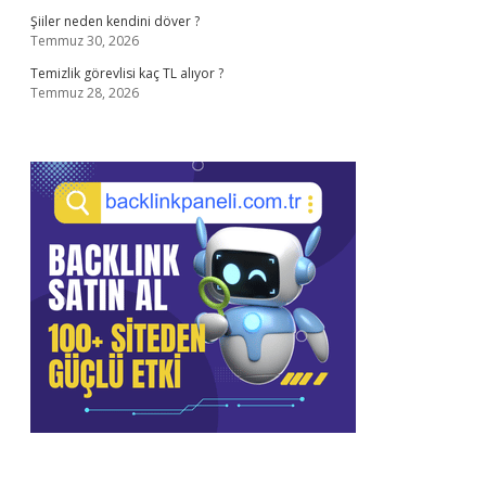
Şiiler neden kendini döver ?
Temmuz 30, 2026
Temizlik görevlisi kaç TL alıyor ?
Temmuz 28, 2026