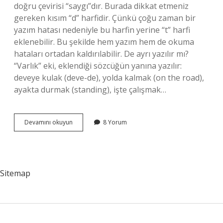
doğru çevirisi “saygı”dır. Burada dikkat etmeniz
gereken kısım “d” harfidir. Çünkü çoğu zaman bir
yazım hatası nedeniyle bu harfin yerine “t” harfi
eklenebilir. Bu şekilde hem yazım hem de okuma
hataları ortadan kaldırılabilir. De ayrı yazılır mı?
“Varlık” eki, eklendiği sözcüğün yanına yazılır:
deveye kulak (deve-de), yolda kalmak (on the road),
ayakta durmak (standing), işte çalışmak…
Takdirde
Devamını okuyun
8 Yorum
De
Ayrı
Mı
Sitemap