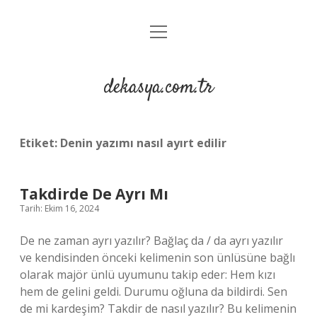
menüyü
Anasayfa
aç
Gizlilik Politikası
dekasya.com.tr
Yasal Uyarı
Etiket:
Denin yazımı nasıl ayırt edilir
Takdirde De Ayrı Mı
Tarih: Ekim 16, 2024
De ne zaman ayrı yazılır? Bağlaç da / da ayrı yazılır
ve kendisinden önceki kelimenin son ünlüsüne bağlı
olarak majör ünlü uyumunu takip eder: Hem kızı
hem de gelini geldi. Durumu oğluna da bildirdi. Sen
de mi kardeşim? Takdir de nasıl yazılır? Bu kelimenin