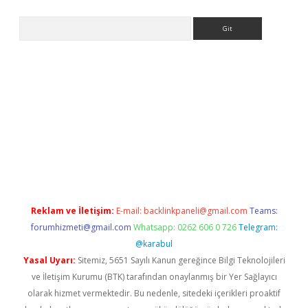
Arama
xpergir.net/
Reklam ve İletişim:
E-mail:
backlinkpaneli@gmail.com
Teams:
forumhizmeti@gmail.com
Whatsapp: 0262 606 0 726
Telegram:
@karabul
Yasal Uyarı:
Sitemiz, 5651 Sayılı Kanun gereğince Bilgi Teknolojileri
ve İletişim Kurumu (BTK) tarafından onaylanmış bir Yer Sağlayıcı
olarak hizmet vermektedir. Bu nedenle, sitedeki içerikleri proaktif