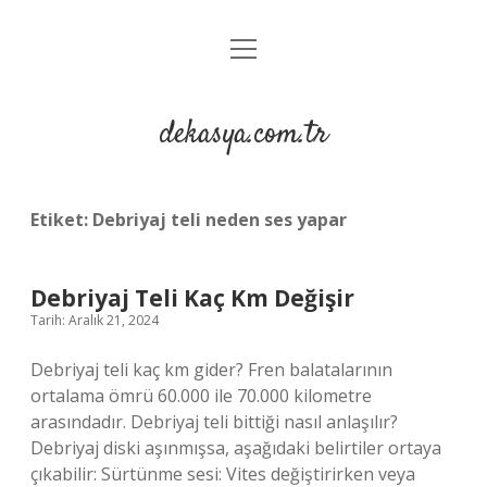
menüyü
Anasayfa
aç
Gizlilik Politikası
dekasya.com.tr
Yasal Uyarı
Etiket:
Debriyaj teli neden ses yapar
Debriyaj Teli Kaç Km Değişir
Tarih: Aralık 21, 2024
Debriyaj teli kaç km gider? Fren balatalarının
ortalama ömrü 60.000 ile 70.000 kilometre
arasındadır. Debriyaj teli bittiği nasıl anlaşılır?
Debriyaj diski aşınmışsa, aşağıdaki belirtiler ortaya
çıkabilir: Sürtünme sesi: Vites değiştirirken veya