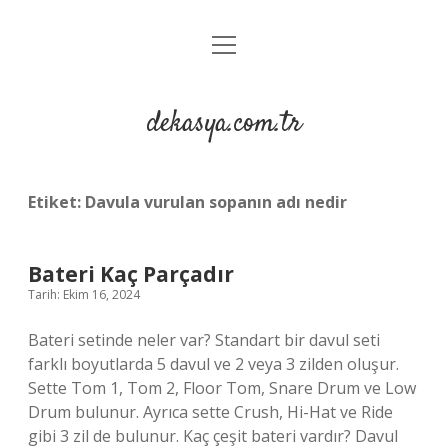
menüyü
Anasayfa
aç
Gizlilik Politikası
dekasya.com.tr
Yasal Uyarı
Etiket:
Davula vurulan sopanın adı nedir
Bateri Kaç Parçadır
Tarih: Ekim 16, 2024
Bateri setinde neler var? Standart bir davul seti
farklı boyutlarda 5 davul ve 2 veya 3 zilden oluşur.
Sette Tom 1, Tom 2, Floor Tom, Snare Drum ve Low
Drum bulunur. Ayrıca sette Crush, Hi-Hat ve Ride
gibi 3 zil de bulunur. Kaç çeşit bateri vardır? Davul