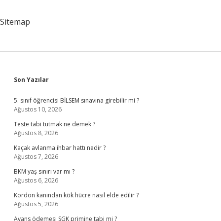
Ne
Yazılır
Sitemap
Örnek
Sidebar
Son Yazılar
5. sınıf öğrencisi BİLSEM sınavına girebilir mi ?
Ağustos 10, 2026
Teste tabi tutmak ne demek ?
Ağustos 8, 2026
Kaçak avlanma ihbar hattı nedir ?
Ağustos 7, 2026
BKM yaş sınırı var mı ?
Ağustos 6, 2026
Kordon kanından kök hücre nasıl elde edilir ?
Ağustos 5, 2026
Avans ödemesi SGK primine tabi mi ?