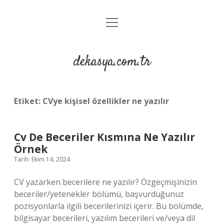
menüyü
Anasayfa
aç
Gizlilik Politikası
dekasya.com.tr
Yasal Uyarı
Etiket:
CVye kişisel özellikler ne yazılır
Cv De Beceriler Kısmına Ne Yazılır
Örnek
Tarih: Ekim 14, 2024
CV yazarken becerilere ne yazılır? Özgeçmişinizin
beceriler/yetenekler bölümü, başvurduğunuz
pozisyonlarla ilgili becerilerinizi içerir. Bu bölümde,
bilgisayar becerileri, yazılım becerileri ve/veya dil