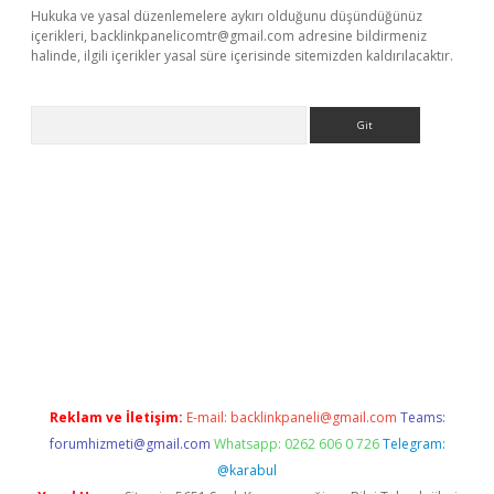
Hukuka ve yasal düzenlemelere aykırı olduğunu düşündüğünüz
içerikleri,
backlinkpanelicomtr@gmail.com
adresine bildirmeniz
halinde, ilgili içerikler yasal süre içerisinde sitemizden kaldırılacaktır.
Arama
xpergir.net/
Reklam ve İletişim:
E-mail:
backlinkpaneli@gmail.com
Teams:
forumhizmeti@gmail.com
Whatsapp: 0262 606 0 726
Telegram:
@karabul