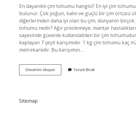
En dayanıklı çim tohumu hangisi? En iyi çim tohumu 
bulunur. Çok yoğun, kalın ve güçlü bir çim örtüsü ol
diğerlerinden daha iyi olan bu çim, dünyanın birçok y
tohumu nedir? Ağır preslemeye, mantar hastalıkların
sayesinde güvenle kullanılabilen bir çim tohumudur. H
kaplayan 7 çeşit karışımıdır. 1 kg çim tohumu kaç 
metrekaredir. Bu karışımın…
4
Devamını okuyun
Yorum Bırak
Lü
Karışım
Çim
Tohumu
Nedir
Sitemap