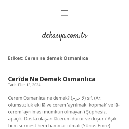
menüyü
Anasayfa
aç
Gizlilik Politikası
dekasya.com.tr
Yasal Uyarı
Etiket:
Ceren ne demek Osmanlıca
Cerîde Ne Demek Osmanlıca
Tarih: Ekim 13, 2024
Cerem Osmanlıca ne demek? (ﻻ ﺟﺮﻡ) sıf. (Ar.
olumsuzluk eki lā ve cerem ‘ayrılmak, kopmak’ ve lā-
cerem ‘ayrılması mümkün olmayan’) Şüphesiz,
apaçık: Dosta ulaşan lâcerem durur ve düşer / Aşık
hem sermest hem hammar olmalı (Yûnus Emre).