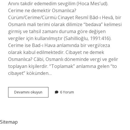
Anını takdir edemedim sevgilim (Hoca Mes’ud).
Cerime ne demektir Osmanlıca?
Cürüm/Cerime/Cürmü Cinayet Resmî Bâd-ı Hevâ, bir
Osmanlı mali terimi olarak dilimize “bedava” kelimesi
girmiş ve tahsil zamanı duruma göre değişen
vergiler için kullanılmıştır (Sahillioğlu, 1991:416).
Cerime ise Bad-ı Hava anlamında bir vergi/ceza
olarak kabul edilmektedir. Cibayet ne demek
Osmanlıca? Câbi, Osmanlı döneminde vergi ve gelir
toplayan kişilerdir. “Toplamak” anlamına gelen “to
cibayet” kökünden…
Cerîde
Devamını okuyun
6 Yorum
Ne
Demek
Osmanlıca
Sitemap