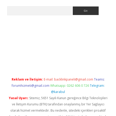
Arama
pergir.net/
Reklam ve İletişim:
E-mail:
backlinkpaneli@gmail.com
Teams:
forumhizmeti@gmail.com
Whatsapp: 0262 606 0 726
Telegram:
@karabul
Yasal Uyarı:
Sitemiz, 5651 Sayılı Kanun gereğince Bilgi Teknolojileri
ve İletişim Kurumu (BTK) tarafından onaylanmış bir Yer Sağlayıcı
olarak hizmet vermektedir. Bu nedenle, sitedeki içerikleri proaktif