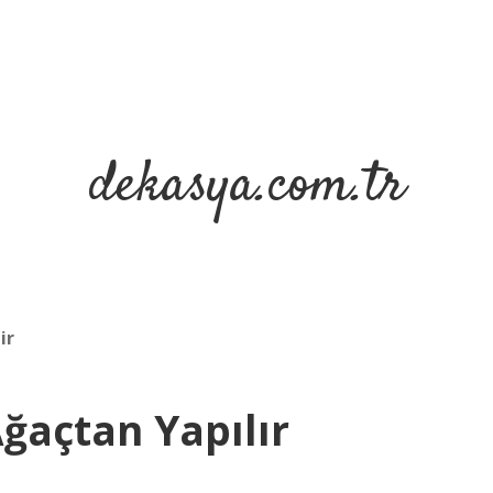
dekasya.com.tr
ir
Ağaçtan Yapılır