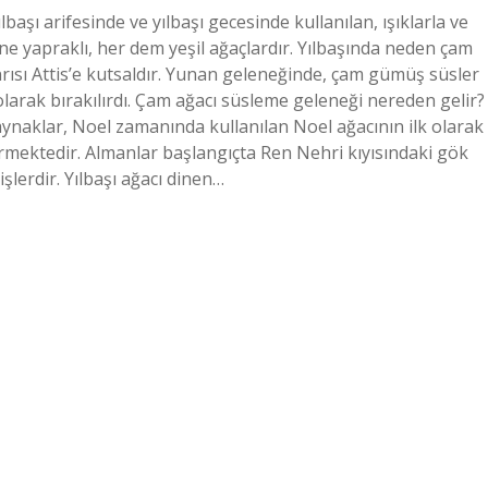
lbaşı arifesinde ve yılbaşı gecesinde kullanılan, ışıklarla ve
ğne yapraklı, her dem yeşil ağaçlardır. Yılbaşında neden çam
nrısı Attis’e kutsaldır. Yunan geleneğinde, çam gümüş süsler
 olarak bırakılırdı. Çam ağacı süsleme geleneği nereden gelir?
ynaklar, Noel zamanında kullanılan Noel ağacının ilk olarak
rmektedir. Almanlar başlangıçta Ren Nehri kıyısındaki gök
şlerdir. Yılbaşı ağacı dinen…