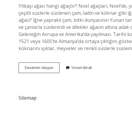
Yılbaşı ağacı hangi ağaçtır? Noel ağaçları, Noel’de, yı
çeşitli süslerle süslenen çam, ladin ve köknar gibi i
ağacı? İğne yapraklı çam, bitki dünyasının Yunan ta
ve çanlarla süslenirdi ve dilekler ağacın altına adak
Geleneğin Avrupa ve Amerika’da yayılması. Tarihi ka
1521 veya 1605’te Almanya’da ortaya çıktığını göste
köknarını ışıklar, meyveler ve renkli süslerle süslemi
Yılbaşı
Devamını okuyun
Yorum Bırak
Ağacı
Hangi
Ağaçtan
Yapılır
Sitemap