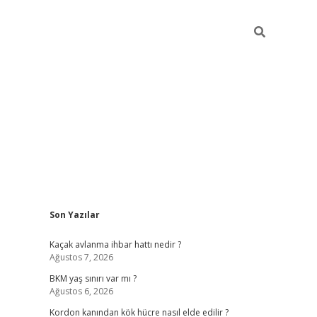
Sidebar
Son Yazılar
betexper giriş
ilbet giriş yap
https://betexpergir.n
Kaçak avlanma ihbar hattı nedir ?
Ağustos 7, 2026
BKM yaş sınırı var mı ?
Ağustos 6, 2026
Kordon kanından kök hücre nasıl elde edilir ?