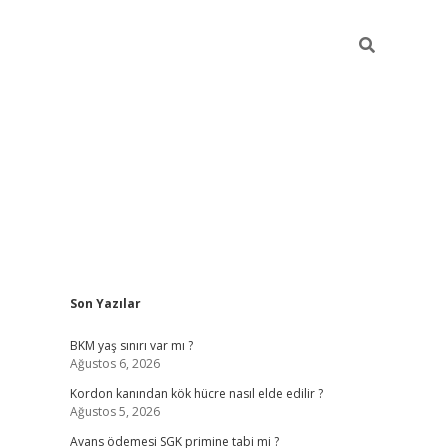
Sidebar
Son Yazılar
betexper giriş
ilbet giriş yap
https://betexpergir.n
BKM yaş sınırı var mı ?
Ağustos 6, 2026
Kordon kanından kök hücre nasıl elde edilir ?
Ağustos 5, 2026
Avans ödemesi SGK primine tabi mi ?