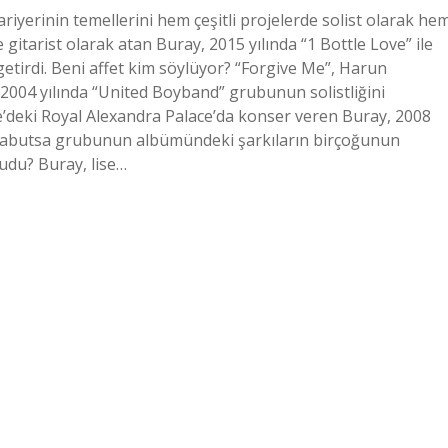
iyerinin temellerini hem çeşitli projelerde solist olarak he
 gitarist olarak atan Buray, 2015 yılında “1 Bottle Love” ile
etirdi. Beni affet kim söylüyor? “Forgive Me”, Harun
 2004 yılında “United Boyband” grubunun solistliğini
re’deki Royal Alexandra Palace’da konser veren Buray, 2008
an Babutsa grubunun albümündeki şarkıların birçoğunun
kudu? Buray, lise…