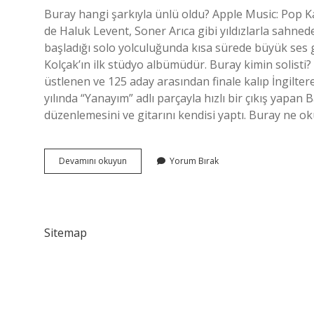
Buray hangi şarkıyla ünlü oldu? Apple Music: Pop Kar
de Haluk Levent, Soner Arıca gibi yıldızlarla sahnede
başladığı solo yolculuğunda kısa sürede büyük ses g
Kolçak’ın ilk stüdyo albümüdür. Buray kimin solisti?
üstlenen ve 125 aday arasından finale kalıp İngilte
yılında “Yanayım” adlı parçayla hızlı bir çıkış yap
düzenlemesini ve gitarını kendisi yaptı. Buray ne o
Buray
Devamını okuyun
Yorum Bırak
Kiminle
Düet
Yaptı
Sitemap