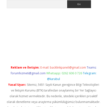
Arama
xpergir.net/
Reklam ve İletişim:
E-mail:
backlinkpaneli@gmail.com
Teams:
forumhizmeti@gmail.com
Whatsapp: 0262 606 0 726
Telegram:
@karabul
Yasal Uyarı:
Sitemiz, 5651 Sayılı Kanun gereğince Bilgi Teknolojileri
ve İletişim Kurumu (BTK) tarafından onaylanmış bir Yer Sağlayıcı
olarak hizmet vermektedir. Bu nedenle, sitedeki içerikleri proaktif
olarak denetleme veya araştırma yükümlülüğümüz bulunmamaktadır.