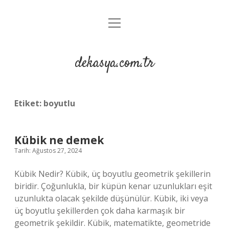
menüyü
Anasayfa
aç
Gizlilik Politikası
dekasya.com.tr
Yasal Uyarı
Etiket:
boyutlu
Kübik ne demek
Tarih: Ağustos 27, 2024
Kübik Nedir? Kübik, üç boyutlu geometrik şekillerin
biridir. Çoğunlukla, bir küpün kenar uzunlukları eşit
uzunlukta olacak şekilde düşünülür. Kübik, iki veya
üç boyutlu şekillerden çok daha karmaşık bir
geometrik şekildir. Kübik, matematikte, geometride