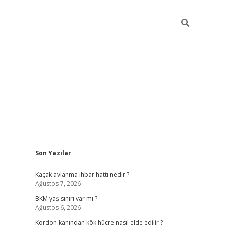
Sidebar
Son Yazılar
betexper giriş
ilbet giriş yap
https://betexpergir.n
Kaçak avlanma ihbar hattı nedir ?
Ağustos 7, 2026
BKM yaş sınırı var mı ?
Ağustos 6, 2026
Kordon kanından kök hücre nasıl elde edilir ?