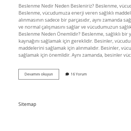
Beslenme Nedir Neden Besleniriz? Beslenme, vücudum
Beslenme, vücudumuza enerji veren sağlıklı maddele
alınmasının sadece bir parçasıdır, aynı zamanda sağl
ve normal çalışmasını sağlar ve vücudumuzun sağlıklı
Beslenme Neden Önemlidir? Beslenme, sağlıklı bir y
kaynağını sağlamak için gereklidir. Besinler, vücudun
maddelerini sağlamak için alınmalıdır. Besinler, vüc
sağlamak için önemlidir. Aynı zamanda, besinler vüc
Beslenme
Devamını okuyun
16 Yorum
nedir
neden
besleniriz
Sitemap