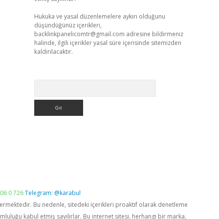
Hukuka ve yasal düzenlemelere aykırı olduğunu
düşündüğünüz içerikleri,
backlinkpanelicomtr@gmail.com
adresine bildirmeniz
halinde, ilgili içerikler yasal süre içerisinde sitemizden
kaldırılacaktır.
Arama
06 0 726
Telegram: @karabul
vermektedir. Bu nedenle, sitedeki içerikleri proaktif olarak denetleme
luğu kabul etmiş sayılırlar. Bu internet sitesi, herhangi bir marka,