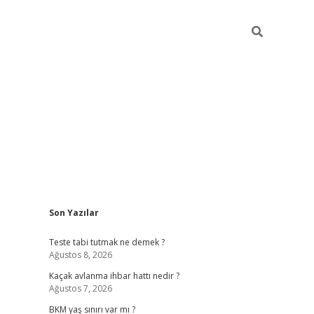
Sidebar
Son Yazılar
betexper giriş
ilbet giriş yap
https://betexpergir.n
Teste tabi tutmak ne demek ?
Ağustos 8, 2026
Kaçak avlanma ihbar hattı nedir ?
Ağustos 7, 2026
BKM yaş sınırı var mı ?