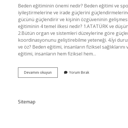
Beden eğitiminin önemi nedir? Beden eğitimi ve sporu
iyileştirmelerine ve irade güçlerini güçlendirmelerin
gücünü güçlendirir ve kişinin özgüveninin gelişmes
eğitiminin 4 temel ilkesi nedir? 1.ATATÜRK ve düşünür
2.Bütün organ ve sistemleri düzeylerine göre güçlend
koordinasyonunu geliştirebilme yeteneği. 4.İyi duruş
ve öz? Beden eğitimi, insanların fiziksel sağlıklarını
eğitimi, insanların hem fiziksel hem…
Beden
Devamını okuyun
Yorum Bırak
Eğitiminin
Amacı
Nedir
Sitemap