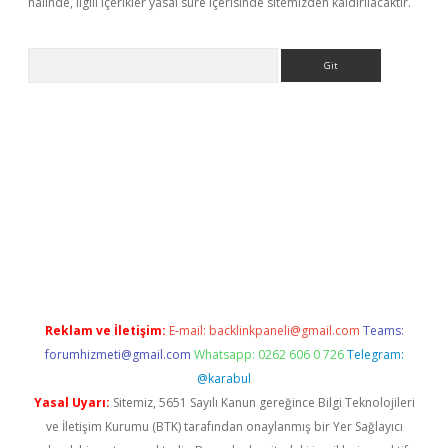
halinde, ilgili içerikler yasal süre içerisinde sitemizden kaldırılacaktır.
Arama
xpergir.net/
Reklam ve İletişim:
E-mail:
backlinkpaneli@gmail.com
Teams:
forumhizmeti@gmail.com
Whatsapp: 0262 606 0 726
Telegram:
@karabul
Yasal Uyarı:
Sitemiz, 5651 Sayılı Kanun gereğince Bilgi Teknolojileri
ve İletişim Kurumu (BTK) tarafından onaylanmış bir Yer Sağlayıcı