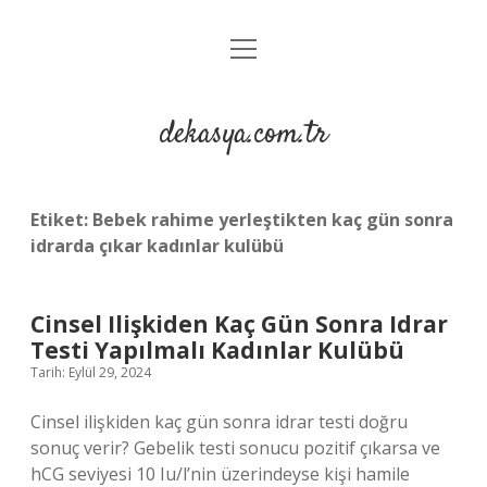
menüyü
Anasayfa
aç
Gizlilik Politikası
dekasya.com.tr
Yasal Uyarı
Etiket:
Bebek rahime yerleştikten kaç gün sonra
idrarda çıkar kadınlar kulübü
Cinsel Ilişkiden Kaç Gün Sonra Idrar
Testi Yapılmalı Kadınlar Kulübü
Tarih: Eylül 29, 2024
Cinsel ilişkiden kaç gün sonra idrar testi doğru
sonuç verir? Gebelik testi sonucu pozitif çıkarsa ve
hCG seviyesi 10 Iu/l’nin üzerindeyse kişi hamile