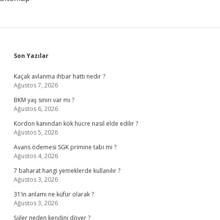
Testi
Yapılmalı
Kadınlar
Kulübü
Sidebar
Son Yazılar
Kaçak avlanma ihbar hattı nedir ?
Ağustos 7, 2026
BKM yaş sınırı var mı ?
Ağustos 6, 2026
Kordon kanından kök hücre nasıl elde edilir ?
Ağustos 5, 2026
Avans ödemesi SGK primine tabi mi ?
Ağustos 4, 2026
7 baharat hangi yemeklerde kullanılır ?
Ağustos 3, 2026
31’in anlamı ne küfür olarak ?
Ağustos 3, 2026
Şiiler neden kendini döver ?