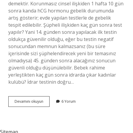
demektir. Korunmasız cinsel ilişkiden 1 hafta 10 gün
sonra kanda hCG hormonu gebelik durumunda
artış gösterir; evde yapılan testlerle de gebelik
tespit edilebilir. Şüpheli ilişkiden kaç gün sonra test
yapılır? Yani 14. günden sonra yapılacak ilk testin
oldukça güvenilir olduğu, eğer bu testin negatif
sonucundan memnun kalmazsanız (bu süre
içerisinde sizi şüphelendirecek yeni bir temasınız
olmadıysa) 45. günden sonra alacağınız sonucun
güvenli olduğu düşünülebilir. Bebek rahime
yerleştikten kaç gün sonra idrarda çıkar kadınlar
kulübü? İdrar testinin doğru…
Cinsel
Devamını okuyun
6 Yorum
Ilişkiden
Kaç
Gün
Sonra
Idrar
Sitemap