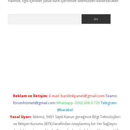
halinde, ilgili içerikler yasal süre içerisinde sitemizden kaldırılacaktır.
Arama
xper giriş
ilbet giriş yap
https://betexpergir.net/
Reklam ve İletişim:
E-mail:
backlinkpaneli@gmail.com
Teams:
forumhizmeti@gmail.com
Whatsapp: 0262 606 0 726
Telegram:
@karabul
Yasal Uyarı:
Sitemiz, 5651 Sayılı Kanun gereğince Bilgi Teknolojileri
ve İletişim Kurumu (BTK) tarafından onaylanmış bir Yer Sağlayıcı