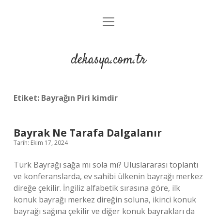
menüyü
Anasayfa
aç
Gizlilik Politikası
dekasya.com.tr
Yasal Uyarı
Etiket:
Bayrağın Piri kimdir
Bayrak Ne Tarafa Dalgalanır
Tarih: Ekim 17, 2024
Türk Bayrağı sağa mı sola mı? Uluslararası toplantı
ve konferanslarda, ev sahibi ülkenin bayrağı merkez
direğe çekilir. İngiliz alfabetik sırasına göre, ilk
konuk bayrağı merkez direğin soluna, ikinci konuk
bayrağı sağına çekilir ve diğer konuk bayrakları da