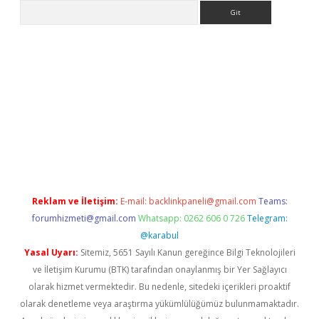
Arama
xpergir.net/
Reklam ve İletişim:
E-mail:
backlinkpaneli@gmail.com
Teams:
forumhizmeti@gmail.com
Whatsapp: 0262 606 0 726
Telegram:
@karabul
Yasal Uyarı:
Sitemiz, 5651 Sayılı Kanun gereğince Bilgi Teknolojileri
ve İletişim Kurumu (BTK) tarafından onaylanmış bir Yer Sağlayıcı
olarak hizmet vermektedir. Bu nedenle, sitedeki içerikleri proaktif
olarak denetleme veya araştırma yükümlülüğümüz bulunmamaktadır.