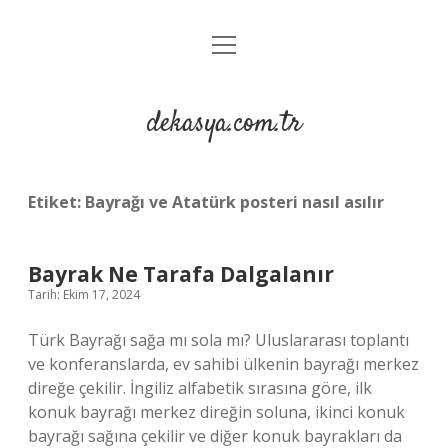
menüyü
Anasayfa
aç
Gizlilik Politikası
dekasya.com.tr
Yasal Uyarı
Etiket:
Bayrağı ve Atatürk posteri nasıl asılır
Bayrak Ne Tarafa Dalgalanır
Tarih: Ekim 17, 2024
Türk Bayrağı sağa mı sola mı? Uluslararası toplantı
ve konferanslarda, ev sahibi ülkenin bayrağı merkez
direğe çekilir. İngiliz alfabetik sırasına göre, ilk
konuk bayrağı merkez direğin soluna, ikinci konuk
bayrağı sağına çekilir ve diğer konuk bayrakları da