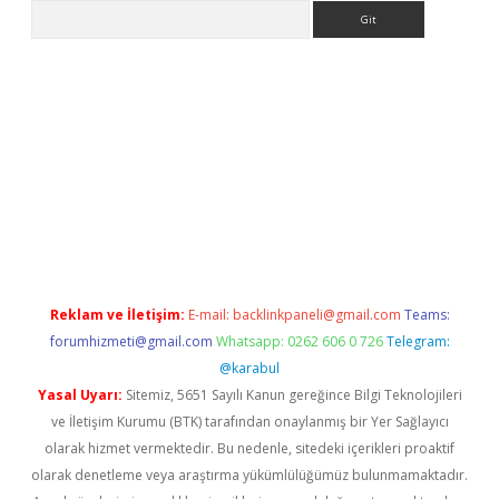
Arama
xpergir.net/
Reklam ve İletişim:
E-mail:
backlinkpaneli@gmail.com
Teams:
forumhizmeti@gmail.com
Whatsapp: 0262 606 0 726
Telegram:
@karabul
Yasal Uyarı:
Sitemiz, 5651 Sayılı Kanun gereğince Bilgi Teknolojileri
ve İletişim Kurumu (BTK) tarafından onaylanmış bir Yer Sağlayıcı
olarak hizmet vermektedir. Bu nedenle, sitedeki içerikleri proaktif
olarak denetleme veya araştırma yükümlülüğümüz bulunmamaktadır.