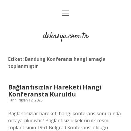
menüyü
Anasayfa
aç
Gizlilik Politikası
dekasya.com.tr
Yasal Uyarı
Etiket:
Bandung Konferansı hangi amaçla
toplanmıştır
Bağlantısızlar Hareketi Hangi
Konferansta Kuruldu
Tarih: Nisan 12, 2025
Bağlantısızlar hareketi hangi konferans sonucunda
ortaya çıkmıştır? Bağlantısız ülkelerin ilk resmi
toplantısının 1961 Belgrad Konferansı olduğu