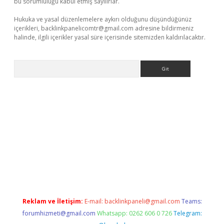
bu sorumluluğu kabul etmiş sayılırlar.
Hukuka ve yasal düzenlemelere aykırı olduğunu düşündüğünüz
içerikleri,
backlinkpanelicomtr@gmail.com
adresine bildirmeniz
halinde, ilgili içerikler yasal süre içerisinde sitemizden kaldırılacaktır.
Arama
xpergir.net/
Reklam ve İletişim:
E-mail:
backlinkpaneli@gmail.com
Teams:
forumhizmeti@gmail.com
Whatsapp: 0262 606 0 726
Telegram: