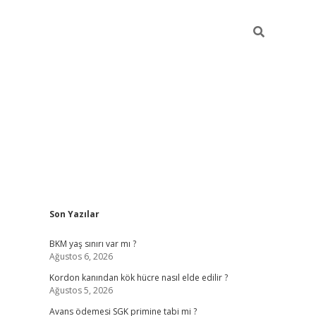
Sidebar
Son Yazılar
betexper giriş
ilbet giriş yap
https://betexpergir.ne
BKM yaş sınırı var mı ?
Ağustos 6, 2026
Kordon kanından kök hücre nasıl elde edilir ?
Ağustos 5, 2026
Avans ödemesi SGK primine tabi mi ?