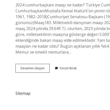
2024 cumhurbaşkanı maaşı ne kadar? Türkiye Cum
CumhurbaşkanıMustafa Kemal Atatürk’ün yemin töre
1961, 1982–2018)Cumhuriyet Senatosu Başkanı (1
günümüz)Maaş183. Milletvekili danışman maaşı 202
maaş 2024 yılında 29.649 TL olurken, 2023 yılında 
göre, milletvekilinin maaşına gösterge değeri 5.000’
eklendiğinde bakan maaşı elde edilmektedir. Yani ba
maaşları ne kadar oldu? Bugün açıklanan yıllık %64.7
Memur ve emekli memurlara…
Bakan
Devamını okuyun
Yorum Bırak
Maaşları
Ne
Kadar
2024
Sitemap