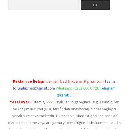
Arama
xpergir.net/
Reklam ve İletişim:
E-mail:
backlinkpaneli@gmail.com
Teams:
forumhizmeti@gmail.com
Whatsapp: 0262 606 0 726
Telegram:
@karabul
Yasal Uyarı:
Sitemiz, 5651 Sayılı Kanun gereğince Bilgi Teknolojileri
ve İletişim Kurumu (BTK) tarafından onaylanmış bir Yer Sağlayıcı
olarak hizmet vermektedir. Bu nedenle, sitedeki içerikleri proaktif
olarak denetleme veya araştırma yükümlülüğümüz bulunmamaktadır.