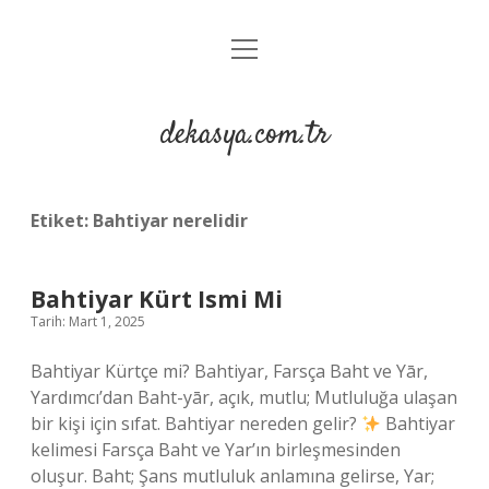
menüyü
Anasayfa
aç
Gizlilik Politikası
dekasya.com.tr
Yasal Uyarı
Etiket:
Bahtiyar nerelidir
Bahtiyar Kürt Ismi Mi
Tarih: Mart 1, 2025
Bahtiyar Kürtçe mi? Bahtiyar, Farsça Baht ve Yār,
Yardımcı’dan Baht-yār, açık, mutlu; Mutluluğa ulaşan
bir kişi için sıfat. Bahtiyar nereden gelir?
Bahtiyar
kelimesi Farsça Baht ve Yar’ın birleşmesinden
oluşur. Baht; Şans mutluluk anlamına gelirse, Yar;