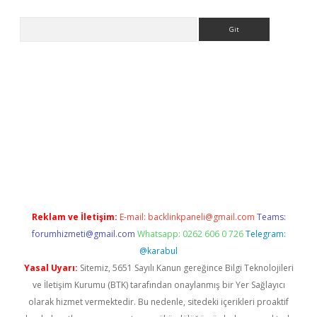
Arama
xpergir.net/
Reklam ve İletişim:
E-mail:
backlinkpaneli@gmail.com
Teams:
forumhizmeti@gmail.com
Whatsapp: 0262 606 0 726
Telegram:
@karabul
Yasal Uyarı:
Sitemiz, 5651 Sayılı Kanun gereğince Bilgi Teknolojileri
ve İletişim Kurumu (BTK) tarafından onaylanmış bir Yer Sağlayıcı
olarak hizmet vermektedir. Bu nedenle, sitedeki içerikleri proaktif