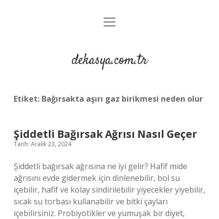
menüyü
Anasayfa
aç
Gizlilik Politikası
dekasya.com.tr
Yasal Uyarı
Etiket:
Bağırsakta aşırı gaz birikmesi neden olur
Şiddetli Bağırsak Ağrısı Nasıl Geçer
Tarih: Aralık 23, 2024
Şiddetli bağırsak ağrısına ne iyi gelir? Hafif mide
ağrısını evde gidermek için dinlenebilir, bol su
içebilir, hafif ve kolay sindirilebilir yiyecekler yiyebilir,
sıcak su torbası kullanabilir ve bitki çayları
içebilirsiniz. Probiyotikler ve yumuşak bir diyet,