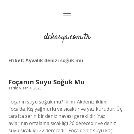
menüyü
Anasayfa
aç
Gizlilik Politikası
dekasya.com.tr
Yasal Uyarı
Etiket:
Ayvalık denizi soğuk mu
Foçanın Suyu Soğuk Mu
Tarih: Nisan 4, 2025
Foçanın suyu soğuk mu? İklim: Akdeniz iklimi
Foca’da. Kış yağmurlu ve sıcaktır ve yaz kurudur. Üç
tarafta serin bir deniz havası gereklidir. Yaz
aylarının ortalama sıcaklığı 26 derecedir ve deniz
suyu sıcaklığı 22 derecedir. Foça deniz suyu kaç