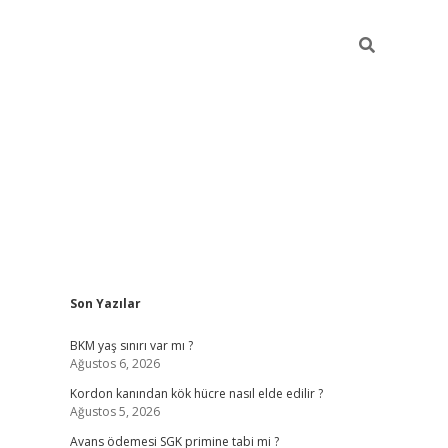
Sidebar
Son Yazılar
betexper giriş
ilbet giriş yap
https://betexpergir.n
BKM yaş sınırı var mı ?
Ağustos 6, 2026
Kordon kanından kök hücre nasıl elde edilir ?
Ağustos 5, 2026
Avans ödemesi SGK primine tabi mi ?