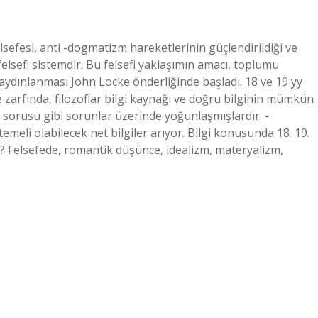
sefesi, anti -dogmatizm hareketlerinin güçlendirildiği ve
 felsefi sistemdir. Bu felsefi yaklaşımın amacı, toplumu
n aydınlanması John Locke önderliğinde başladı. 18 ve 19 yy
 zarfında, filozoflar bilgi kaynağı ve doğru bilginin mümkün
ği sorusu gibi sorunlar üzerinde yoğunlaşmışlardır. -
meli olabilecek net bilgiler arıyor. Bilgi konusunda 18. 19.
ir? Felsefede, romantik düşünce, idealizm, materyalizm,