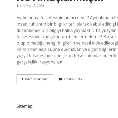
Tarih: Mart 8, 2025
Aydınlanma felsefesinin amacı nedir? Aydınlanma fel
insan ruhunun bir bilgi kriteri olarak kabul edildiği
düzenlemek için bilgiyi halka yaymaktır. 18. yüzyılı
felsefesinde öne çıkan problemler nelerdir? Bu süre
olup olmadığı, hangi bilgilerin ve nasıl elde edilece
Kendinden asla şüphe duymayan ve diğer bilgilerin te
yüzyıl felsefesinde öne çıkan felsefi akımlar nelerd
gerçekçilik, rasyonalizm,…
18
Devamını okuyun
Yorum Bırak
Yy
19
Yy
Felsefesinde
Aydınlanma
Sitemap
Adıyla
Ne
Amaçlanmıştır