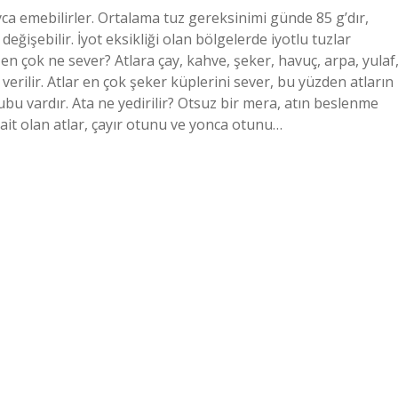
ayca emebilirler. Ortalama tuz gereksinimi günde 85 g’dır,
değişebilir. İyot eksikliği olan bölgelerde iyotlu tuzlar
 en çok ne sever? Atlara çay, kahve, şeker, havuç, arpa, yulaf
 verilir. Atlar en çok şeker küplerini sever, bu yüzden atların
ubu vardır. Ata ne yedirilir? Otsuz bir mera, atın beslenme
na ait olan atlar, çayır otunu ve yonca otunu…