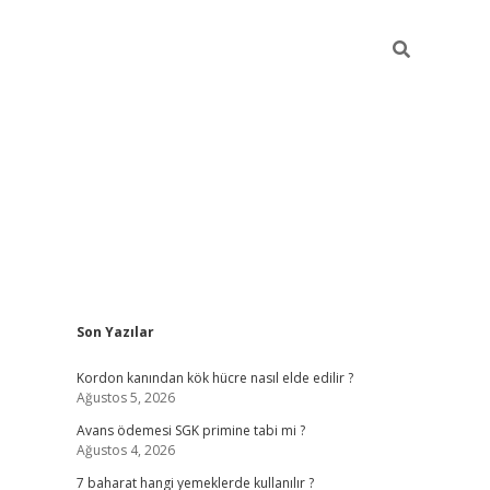
Sidebar
Son Yazılar
betexper giriş
ilbet giriş yap
https://betexpergir.
Kordon kanından kök hücre nasıl elde edilir ?
Ağustos 5, 2026
Avans ödemesi SGK primine tabi mi ?
Ağustos 4, 2026
7 baharat hangi yemeklerde kullanılır ?