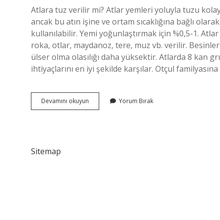
Atlara tuz verilir mi? Atlar yemleri yoluyla tuzu kol
ancak bu atın işine ve ortam sıcaklığına bağlı olarak 
kullanılabilir. Yemi yoğunlaştırmak için %0,5-1. Atlar
roka, otlar, maydanoz, tere, muz vb. verilir. Besinler
ülser olma olasılığı daha yüksektir. Atlarda 8 kan gr
ihtiyaçlarını en iyi şekilde karşılar. Otçul familyası
Atlara
Devamını okuyun
Yorum Bırak
Ne
Iyi
Gelir
Sitemap