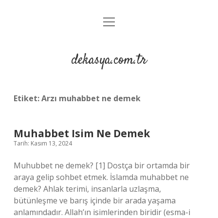
menüyü
Anasayfa
aç
Gizlilik Politikası
dekasya.com.tr
Yasal Uyarı
Etiket:
Arzı muhabbet ne demek
Muhabbet Isim Ne Demek
Tarih: Kasım 13, 2024
Muhubbet ne demek? [1] Dostça bir ortamda bir
araya gelip sohbet etmek. İslamda muhabbet ne
demek? Ahlak terimi, insanlarla uzlaşma,
bütünleşme ve barış içinde bir arada yaşama
anlamındadır. Allah’ın isimlerinden biridir (esma-i