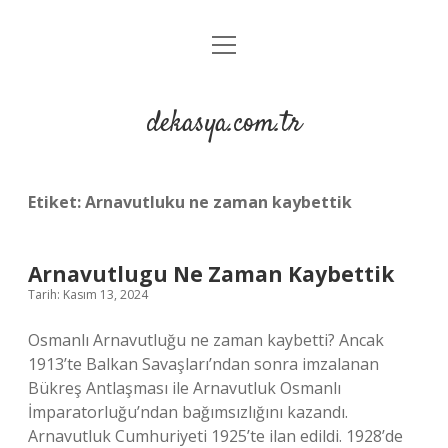
menüyü
Anasayfa
aç
Gizlilik Politikası
dekasya.com.tr
Yasal Uyarı
Etiket:
Arnavutluku ne zaman kaybettik
Arnavutlugu Ne Zaman Kaybettik
Tarih: Kasım 13, 2024
Osmanlı Arnavutluğu ne zaman kaybetti? Ancak
1913’te Balkan Savaşları’ndan sonra imzalanan
Bükreş Antlaşması ile Arnavutluk Osmanlı
İmparatorluğu’ndan bağımsızlığını kazandı.
Arnavutluk Cumhuriyeti 1925’te ilan edildi. 1928’de