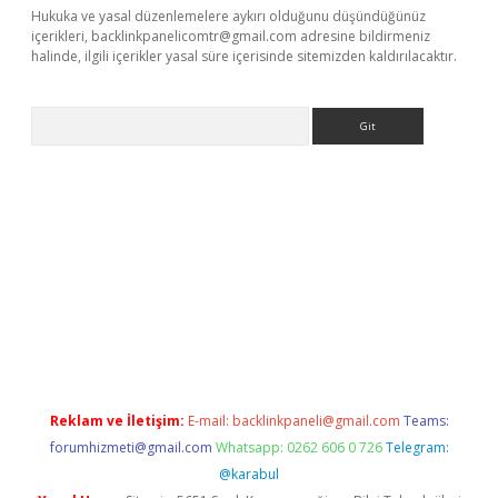
Hukuka ve yasal düzenlemelere aykırı olduğunu düşündüğünüz
içerikleri,
backlinkpanelicomtr@gmail.com
adresine bildirmeniz
halinde, ilgili içerikler yasal süre içerisinde sitemizden kaldırılacaktır.
Arama
xpergir.net/
Reklam ve İletişim:
E-mail:
backlinkpaneli@gmail.com
Teams:
forumhizmeti@gmail.com
Whatsapp: 0262 606 0 726
Telegram:
@karabul