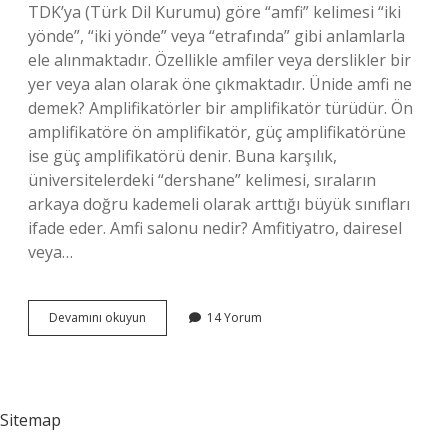
TDK’ya (Türk Dil Kurumu) göre “amfi” kelimesi “iki
yönde”, “iki yönde” veya “etrafında” gibi anlamlarla
ele alınmaktadır. Özellikle amfiler veya derslikler bir
yer veya alan olarak öne çıkmaktadır. Ünide amfi ne
demek? Amplifikatörler bir amplifikatör türüdür. Ön
amplifikatöre ön amplifikatör, güç amplifikatörüne
ise güç amplifikatörü denir. Buna karşılık,
üniversitelerdeki “dershane” kelimesi, sıraların
arkaya doğru kademeli olarak arttığı büyük sınıfları
ifade eder. Amfi salonu nedir? Amfitiyatro, dairesel
veya…
Amfi
Devamını okuyun
14 Yorum
Nasıl
Yazılır
Tdk
Sitemap