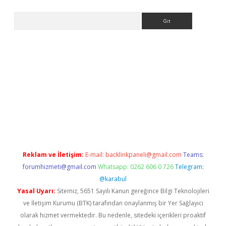
Arama
xpergir.net/
Reklam ve İletişim:
E-mail:
backlinkpaneli@gmail.com
Teams:
forumhizmeti@gmail.com
Whatsapp: 0262 606 0 726
Telegram:
@karabul
Yasal Uyarı:
Sitemiz, 5651 Sayılı Kanun gereğince Bilgi Teknolojileri
ve İletişim Kurumu (BTK) tarafından onaylanmış bir Yer Sağlayıcı
olarak hizmet vermektedir. Bu nedenle, sitedeki içerikleri proaktif