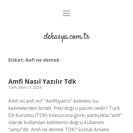
menüyü
Anasayfa
aç
Gizlilik Politikası
dekasya.com.tr
Yasal Uyarı
Etiket:
Anfi ne demek
Amfi Nasıl Yazılır Tdk
Tarih: Ekim 17, 2024
Amfi mi anfi mi? “Amfitiyatro” kelimesi bu
kelimelerden biridir. Peki doğru yazımı nedir? Türk
Dil Kurumu (TDK) kılavuzuna göre, yanlışlıkla “anfi”
olarak kullanılan kelimenin doğru kullanımı
“ampi”dir. Amfi ne demek TDK? Sözlük Anlamı