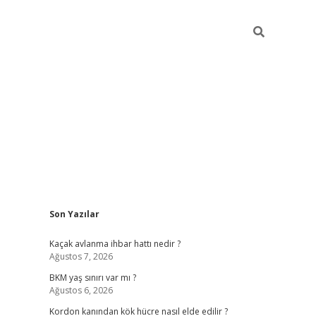
Sidebar
Son Yazılar
betexper giriş
ilbet giriş yap
https://betexpergir.n
Kaçak avlanma ihbar hattı nedir ?
Ağustos 7, 2026
BKM yaş sınırı var mı ?
Ağustos 6, 2026
Kordon kanından kök hücre nasıl elde edilir ?