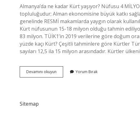
Almanya’da ne kadar Kürt yaşıyor? Nüfusu 4 MİLY
topluluğudur; Alman ekonomisine büyük katkı sağladı
genelinde RESMİ makamlarda yaygın olarak kullanıla
Kürt nüfusunun 15-18 milyon olduğu tahmin ediliyor. 
83 milyon. TÜİK1’in 2019 verilerine göre doğum oranl
yüzde kaçı Kürt? Çeşitli tahminlere göre Kürtler T
sayıları 12,5 ila 15 milyon arasındadır. Kürtler ülkeni
Almanyada
Devamını okuyun
Yorum Bırak
Ne
Kadar
Kürt
Var
Sitemap