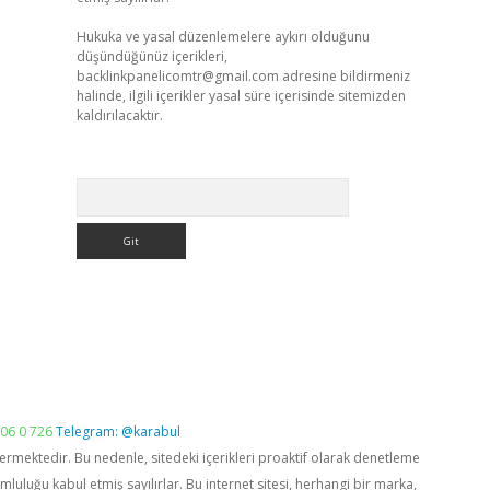
Hukuka ve yasal düzenlemelere aykırı olduğunu
düşündüğünüz içerikleri,
backlinkpanelicomtr@gmail.com
adresine bildirmeniz
halinde, ilgili içerikler yasal süre içerisinde sitemizden
kaldırılacaktır.
Arama
06 0 726
Telegram: @karabul
vermektedir. Bu nedenle, sitedeki içerikleri proaktif olarak denetleme
luğu kabul etmiş sayılırlar. Bu internet sitesi, herhangi bir marka,