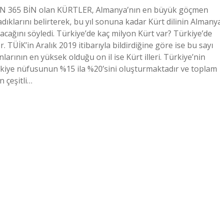
ON 365 BİN olan KÜRTLER, Almanya’nın en büyük göçmen
klarını belirterek, bu yıl sonuna kadar Kürt dilinin Almany
cağını söyledi. Türkiye’de kaç milyon Kürt var? Türkiye’de
TÜİK’in Aralık 2019 itibarıyla bildirdiğine göre ise bu sayı
arının en yüksek olduğu on il ise Kürt illeri. Türkiye’nin
ürkiye nüfusunun %15 ila %20’sini oluşturmaktadır ve toplam
n çeşitli…