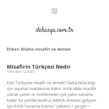
menüyü
Anasayfa
aç
Gizlilik Politikası
dekasya.com.tr
Yasal Uyarı
Etiket:
Allahın misafiri ne demek
Misafirin Türkçesi Nedir
Tarih: Ekim 12, 2024
Eski Türkçede misafir ne demek? Daha fazla bilgi
için seyahat makalesine bakın. Antik dilde müsāfir
olarak yazılır ve muhtemelen çok yakın zamana
kadar bu şekilde telaffuz edilirdi. Anlamın gelişimi
için Antik Yunanca ksénos “yabancı > gezgin >