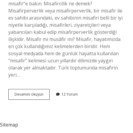
misafir”e bakın. Misafircilik ne demek?
Misafirperverlik veya misafirperverlik, bir misafir ile
ev sahibi arasındaki, ev sahibinin misafiri belli bir iyi
niyetle karşıladığı, misafirleri, ziyaretçileri veya
yabancıları kabul edip misafirperverlik gösterdiği
ilişkidir. Misafir mi musāfir mı? Misafir, hayatımızda
en çok kullandığımız kelimelerden biridir. Hem
sosyal medyada hem de günlük hayatta kullanılan
“misafir” kelimesi uzun yıllardır dilimizde yaygın
olarak yer almaktadır. Türk toplumunda misafirin
yeri…
Misafirin
Devamını okuyun
12 Yorum
Türkçesi
Nedir
Sitemap