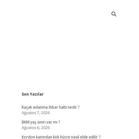
Sidebar
Son Yazılar
betexper giriş
ilbet giriş yap
https://betexpergir.ne
Kaçak avlanma ihbar hattı nedir ?
Ağustos 7, 2026
BKM yaş sınırı var mı ?
Ağustos 6, 2026
Kordon kanından kök hücre nasıl elde edilir ?