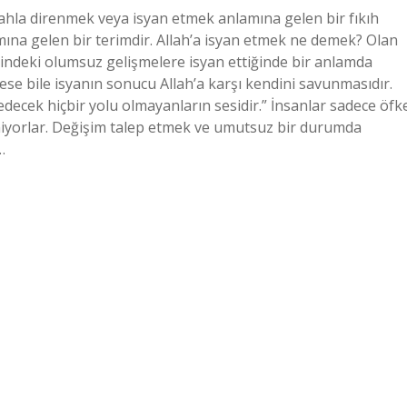
lahla direnmek veya isyan etmek anlamına gelen bir fıkıh
mına gelen bir terimdir. Allah’a isyan etmek ne demek? Olan
liğindeki olumsuz gelişmelere isyan ettiğinde bir anlamda
ese bile isyanın sonucu Allah’a karşı kendini savunmasıdır.
 edecek hiçbir yolu olmayanların sesidir.” İnsanlar sadece öfk
elmiyorlar. Değişim talep etmek ve umutsuz bir durumda
…