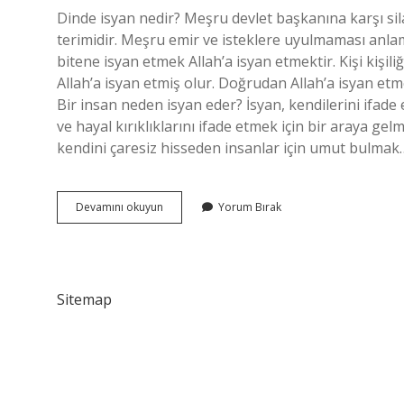
Dinde isyan nedir? Meşru devlet başkanına karşı si
terimidir. Meşru emir ve isteklere uyulmaması anla
bitene isyan etmek Allah’a isyan etmektir. Kişi kişi
Allah’a isyan etmiş olur. Doğrudan Allah’a isyan etm
Bir insan neden isyan eder? İsyan, kendilerini ifade
ve hayal kırıklıklarını ifade etmek için bir araya g
kendini çaresiz hisseden insanlar için umut bulmak
Islama
Devamını okuyun
Yorum Bırak
Göre
Isyan
Nedir
Sitemap