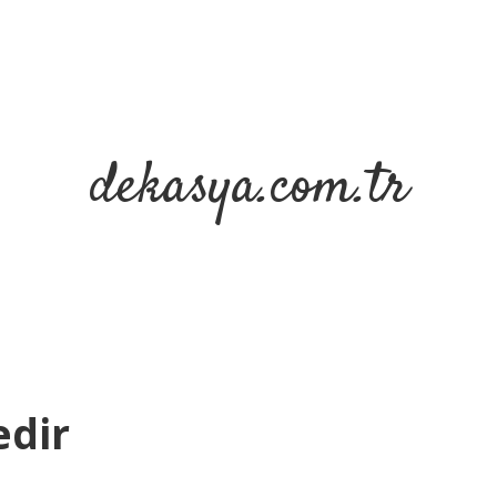
dekasya.com.tr
edir