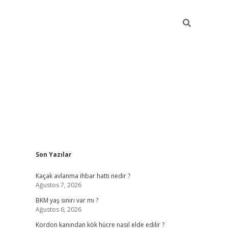
Sidebar
Son Yazılar
betexper giriş
ilbet giriş yap
https://betexpergir.ne
Kaçak avlanma ihbar hattı nedir ?
Ağustos 7, 2026
BKM yaş sınırı var mı ?
Ağustos 6, 2026
Kordon kanından kök hücre nasıl elde edilir ?