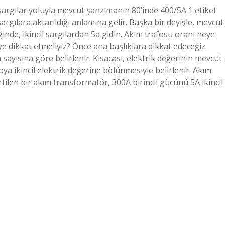
sargılar yoluyla mevcut şanzımanın 80’inde 400/5A 1 etiket
rgılara aktarıldığı anlamına gelir. Başka bir deyişle, mevcut
inde, ikincil sargılardan 5a gidin. Akım trafosu oranı neye
e dikkat etmeliyiz? Önce ana başlıklara dikkat edeceğiz.
yısına göre belirlenir. Kısacası, elektrik değerinin mevcut
a ikincil elektrik değerine bölünmesiyle belirlenir. Akım
ilen bir akım transformatör, 300A birincil gücünü 5A ikincil