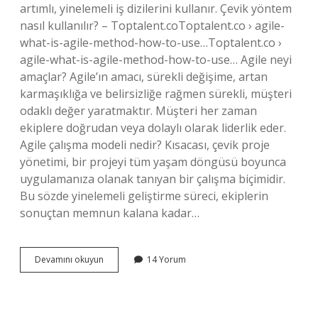
artımlı, yinelemeli iş dizilerini kullanır. Çevik yöntem
nasıl kullanılır? – Toptalent.coToptalent.co › agile-
what-is-agile-method-how-to-use…Toptalent.co ›
agile-what-is-agile-method-how-to-use… Agile neyi
amaçlar? Agile’ın amacı, sürekli değişime, artan
karmaşıklığa ve belirsizliğe rağmen sürekli, müşteri
odaklı değer yaratmaktır. Müşteri her zaman
ekiplere doğrudan veya dolaylı olarak liderlik eder.
Agile çalışma modeli nedir? Kısacası, çevik proje
yönetimi, bir projeyi tüm yaşam döngüsü boyunca
uygulamanıza olanak tanıyan bir çalışma biçimidir.
Bu sözde yinelemeli geliştirme süreci, ekiplerin
sonuçtan memnun kalana kadar…
Agile
Devamını okuyun
14 Yorum
Ne
Demek
Yazılım