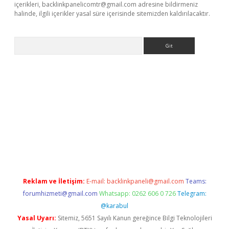
içerikleri,
backlinkpanelicomtr@gmail.com
adresine bildirmeniz
halinde, ilgili içerikler yasal süre içerisinde sitemizden kaldırılacaktır.
Arama
pergir.net/
Reklam ve İletişim:
E-mail:
backlinkpaneli@gmail.com
Teams:
forumhizmeti@gmail.com
Whatsapp: 0262 606 0 726
Telegram:
@karabul
Yasal Uyarı:
Sitemiz, 5651 Sayılı Kanun gereğince Bilgi Teknolojileri