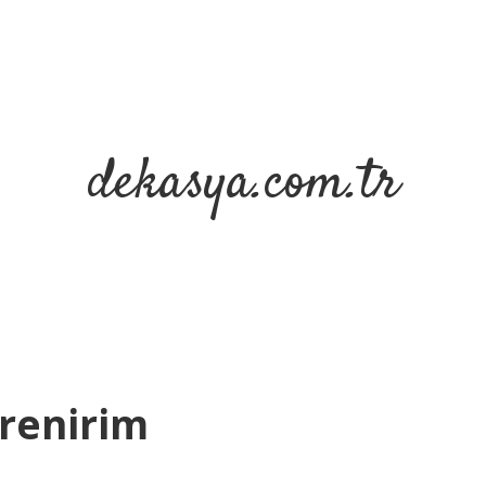
dekasya.com.tr
ğrenirim