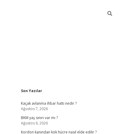
Sidebar
Son Yazılar
betexper giriş
ilbet giriş yap
https://betexpergir.ne
Kaçak avlanma ihbar hattı nedir ?
Ağustos 7, 2026
BKM yaş sınırı var mı ?
Ağustos 6, 2026
Kordon kanından kök hücre nasıl elde edilir ?