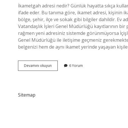
İkametgah adresi nedir? Günlük hayatta sıkça kullanıl
ifade eder. Bu tanıma göre, ikamet adresi, kişinin 
bölge, şehir, ilçe ve sokak gibi bilgiler dahildir. Ev
Vatandaşlık İşleri Genel Müdürlüğü kayıtlarının bir 
rağmen yeni adresiniz sistemde görünmüyorsa İçişleri
Genel Müdürlüğü ile iletişime geçmeniz gerekmekted
belgenizi hem de aynı ikamet yerinde yaşayan kişil
Ev
Devamını okuyun
6 Yorum
Adresimi
Nasıl
Öğrenirim
Sitemap