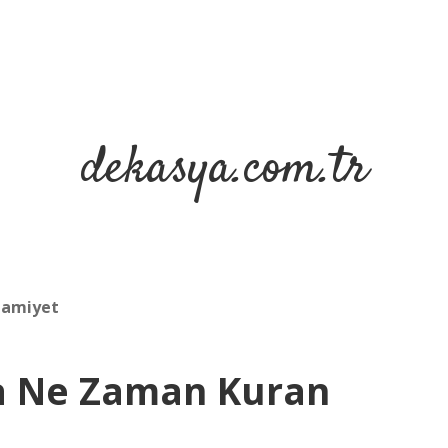
dekasya.com.tr
slamiyet
a Ne Zaman Kuran