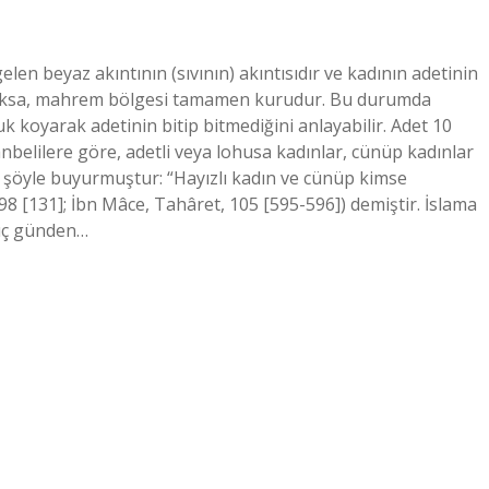
elen beyaz akıntının (sıvının) akıntısıdır ve kadının adetinin
vı) yoksa, mahrem bölgesi tamamen kurudur. Bu durumda
 koyarak adetinin bitip bitmediğini anlayabilir. Adet 10
belilere göre, adetli veya lohusa kadınlar, cünüp kadınlar
) şöyle buyurmuştur: “Hayızlı kadın ve cünüp kimse
98 [131]; İbn Mâce, Tahâret, 105 [595-596]) demiştir. İslama
 üç günden…