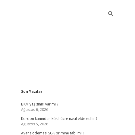
Sidebar
Son Yazılar
betexper giriş
ilbet giriş yap
https://betexpergir.n
BKM yaş sınırı var mı ?
Ağustos 6, 2026
Kordon kanından kök hücre nasıl elde edilir ?
Ağustos 5, 2026
Avans ödemesi SGK primine tabi mi ?