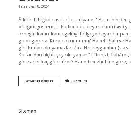
Tarih: Ekim 8, 2024
Âdetin bittiğini nasıl anlarız diyanet? Bu, rahimden g
bittiğini gösterir. 2. Kadında bu beyaz akıntı (sı
örneğin kadın; kanın geldiği bölgeye beyaz bir pamuk
günü geçerse Kuran okunur mu? Hanefi, Şafii ve Han
gibi Kur’an okuyamazlar. Zira Hz. Peygamber (s.a.s.
Kur’an’dan hiçbir şey okuyamaz.” (Tirmizi, Tahâret, 
göre adet kaç gün sürer? Hanefi mezhebine göre,
Âdet
Devamını okuyun
10 Yorum
Olduktan
Sonra
Ne
Zaman
Kuran
Sitemap
Okunur