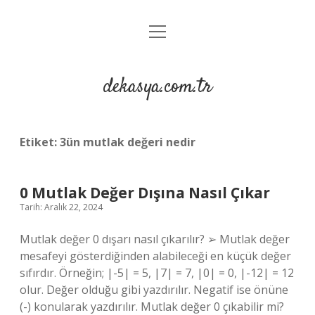
menüyü
Anasayfa
aç
Gizlilik Politikası
dekasya.com.tr
Yasal Uyarı
Etiket:
3ün mutlak değeri nedir
0 Mutlak Değer Dışına Nasıl Çıkar
Tarih: Aralık 22, 2024
Mutlak değer 0 dışarı nasıl çıkarılır? ➢ Mutlak değer
mesafeyi gösterdiğinden alabileceği en küçük değer
sıfırdır. Örneğin; |-5| = 5, |7| = 7, |0| = 0, |-12| = 12
olur. Değer olduğu gibi yazdırılır. Negatif ise önüne
(-) konularak yazdırılır. Mutlak değer 0 çıkabilir mi?