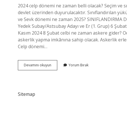
2024 celp dönemi ne zaman belli olacak? Seçim ve sı
devlet üzerinden duyurulacaktır. Sınıflandırılan yü
ve Sevk dönemi ne zaman 2025? SINIFLANDIRMA DÖ
Yedek Subay/Astsubay Adayı ve Er (1. Grup) 6 Şubat 
Kasım 2024 8 Şubat celbi ne zaman askere gider? O
askerlik yapma imkânına sahip olacak. Askerlik erlerin
Celp dönemi…
Kaç
Devamını okuyun
Yorum Bırak
Tane
Celp
Dönemi
Var
Sitemap