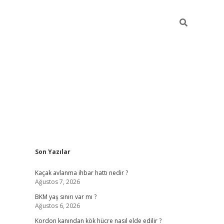
Sidebar
Son Yazılar
betexper giriş
ilbet giriş yap
https://betexpergir.
Kaçak avlanma ihbar hattı nedir ?
Ağustos 7, 2026
BKM yaş sınırı var mı ?
Ağustos 6, 2026
Kordon kanından kök hücre nasıl elde edilir ?