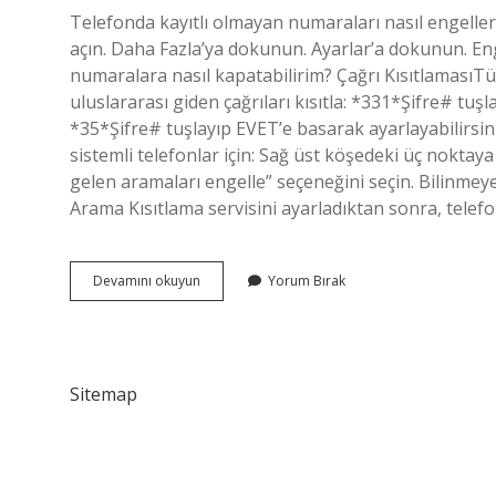
Telefonda kayıtlı olmayan numaraları nasıl engell
açın. Daha Fazla’ya dokunun. Ayarlar’a dokunun. 
numaralara nasıl kapatabilirim? Çağrı KısıtlamasıTüm
uluslararası giden çağrıları kısıtla: *331*Şifre# tuş
*35*Şifre# tuşlayıp EVET’e basarak ayarlayabilirsin
sistemli telefonlar için: Sağ üst köşedeki üç nokta
gelen aramaları engelle” seçeneğini seçin. Bilin
Arama Kısıtlama servisini ayarladıktan sonra, tele
Kayıtlı
Devamını okuyun
Yorum Bırak
Olmayan
Numarayı
Nasıl
Engellerim
Sitemap