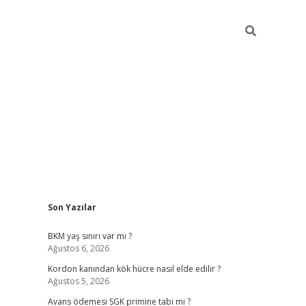
Sidebar
Son Yazılar
betexper giriş
ilbet giriş yap
htt
BKM yaş sınırı var mı ?
Ağustos 6, 2026
Kordon kanından kök hücre nasıl elde edilir ?
Ağustos 5, 2026
Avans ödemesi SGK primine tabi mi ?