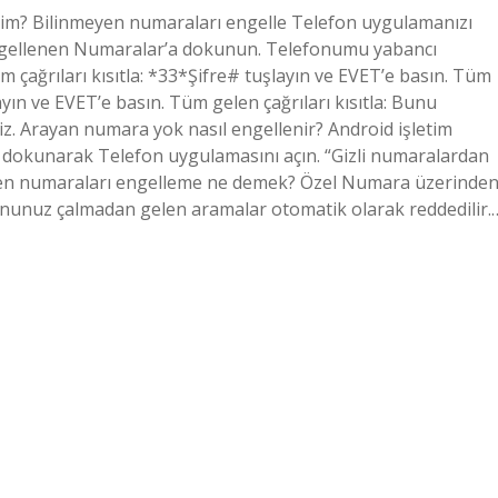
erim? Bilinmeyen numaraları engelle Telefon uygulamanızı
Engellenen Numaralar’a dokunun. Telefonumu yabancı
 çağrıları kısıtla: *33*Şifre# tuşlayın ve EVET’e basın. Tüm
layın ve EVET’e basın. Tüm gelen çağrıları kısıtla: Bunu
iz. Arayan numara yok nasıl engellenir? Android işletim
ya dokunarak Telefon uygulamasını açın. “Gizli numaralardan
meyen numaraları engelleme ne demek? Özel Numara üzerinde
fonunuz çalmadan gelen aramalar otomatik olarak reddedilir.