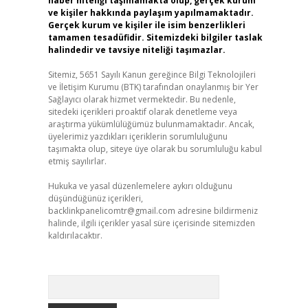
haber niteliği taşımamakta olup, gerçek kurum
ve kişiler hakkında paylaşım yapılmamaktadır.
Gerçek kurum ve kişiler ile isim benzerlikleri
tamamen tesadüfidir. Sitemizdeki bilgiler taslak
halindedir ve tavsiye niteliği taşımazlar.
Sitemiz, 5651 Sayılı Kanun gereğince Bilgi Teknolojileri
ve İletişim Kurumu (BTK) tarafından onaylanmış bir Yer
Sağlayıcı olarak hizmet vermektedir. Bu nedenle,
sitedeki içerikleri proaktif olarak denetleme veya
araştırma yükümlülüğümüz bulunmamaktadır. Ancak,
üyelerimiz yazdıkları içeriklerin sorumluluğunu
taşımakta olup, siteye üye olarak bu sorumluluğu kabul
etmiş sayılırlar.
Hukuka ve yasal düzenlemelere aykırı olduğunu
düşündüğünüz içerikleri,
backlinkpanelicomtr@gmail.com
adresine bildirmeniz
halinde, ilgili içerikler yasal süre içerisinde sitemizden
kaldırılacaktır.
Arama