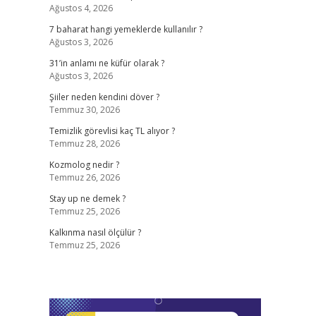
Ağustos 4, 2026
7 baharat hangi yemeklerde kullanılır ?
Ağustos 3, 2026
31’in anlamı ne küfür olarak ?
Ağustos 3, 2026
Şiiler neden kendini döver ?
Temmuz 30, 2026
Temizlik görevlisi kaç TL alıyor ?
Temmuz 28, 2026
Kozmolog nedir ?
Temmuz 26, 2026
Stay up ne demek ?
Temmuz 25, 2026
Kalkınma nasıl ölçülür ?
Temmuz 25, 2026